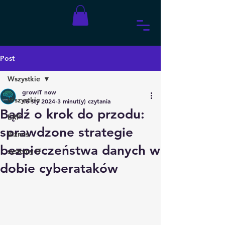
Post
Wszystkie
growIT now
Wszystkie
16 sty 2024
3 minut(y) czytania
Bądź o krok do przodu:
ERP
sprawdzone strategie
Biznes
bezpieczeństwa danych w
systemy IT
dobie cyberataków