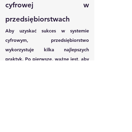
cyfrowej w 
przedsiębiorstwach
Aby uzyskać sukces w systemie 
cyfrowym, przedsiębiorstwo 
wykorzystuje kilka najlepszych 
praktyk. Po pierwsze, ważne jest, aby 
zaangażować zarząd 
przedsiębiorstwa w proces 
transformacji - 
wsparcie kierownictwa
jest kluczowe dla skutecznego 
przekazania zmian pracownikom.
Przedsiębiorstwa mają dostęp do 
narzędzi i procesów, które 