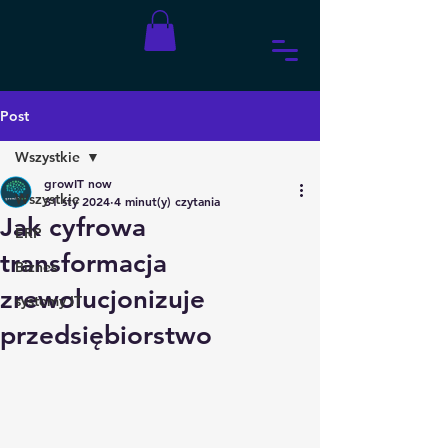
Post
Wszystkie
growIT now
Wszystkie
31 sty 2024
4 minut(y) czytania
Jak cyfrowa
ERP
transformacja
Biznes
zrewolucjonizuje
systemy IT
przedsiębiorstwo