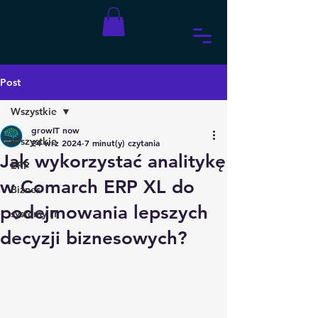
Post
Wszystkie
growIT now
Wszystkie
24 wrz 2024
7 minut(y) czytania
Jak wykorzystać analitykę
ERP
w Comarch ERP XL do
Biznes
podejmowania lepszych
systemy IT
decyzji biznesowych?