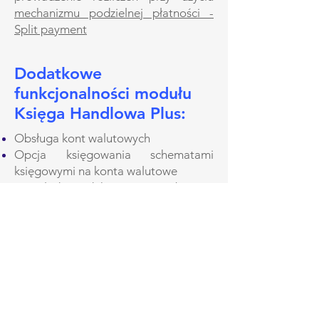
mechanizmu podzielnej płatności -
Split payment
Dodatkowe
funkcjonalności modułu
Księga Handlowa Plus
:
Obsługa kont walutowych
Opcja księgowania schematami
księgowymi na konta walutowe
Przeglądanie dekretów oraz obrotów
i sald w walucie obcej oraz w walucie
systemowej
Generowanie
przeszacowania walut
Tworzenie rozbudowanej listy
uprawnień i blokad dla Użytkowników
programu
Generowanie przeszacowania walut
zarówno na koniec okresu