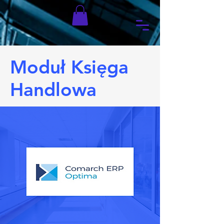
Moduł Księga
Handlowa