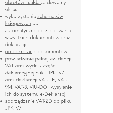
obrotów i salda
za dowolny
okres
wykorzystanie
schematów
księgowych
do
automatycznego księgowania
wszystkich dokumentów oraz
deklaracji
predekretację
dokumentów
prowadzenie pełnej ewidencji
VAT oraz wydruk części
deklaracyjnej pliku
JPK_V7
oraz deklaracji
VAT-UE
, VAT-
9M,
VAT-8,
VIU-DO
i wysyłanie
ich do systemu e-Deklaracji
sporządzanie
VAT-ZD do pliku
JPK_V7