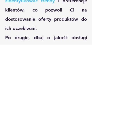
zidentyfikować trendy
 i preferencje 
klientów, co pozwoli Ci na 
dostosowanie oferty produktów do 
ich oczekiwań.
Po drugie, dbaj o jakość obsługi 
klienta. Comarch Optima pozwoli Ci 
śledzić zamówienia i monitorować ich 
dostarczanie, co pomoże Ci zapewnić 
szybką i efektywną obsługę klienta. 
Pamiętaj, że satysfakcja klienta jest 
kluczem do sukcesu sprzedaży online.
Opcje szkoleniowe i 
wsparcie dla wdrożenia 