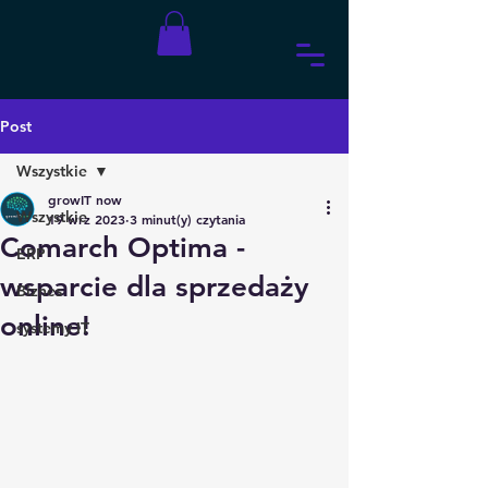
Post
Wszystkie
growIT now
Wszystkie
19 wrz 2023
3 minut(y) czytania
Comarch Optima -
ERP
wsparcie dla sprzedaży
Biznes
online!
systemy IT