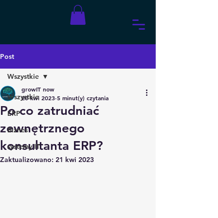
Post
Wszystkie
growIT now
Wszystkie
20 kwi 2023
5 minut(y) czytania
Po co zatrudniać
ERP
zewnętrznego
Biznes
konsultanta ERP?
systemy IT
Zaktualizowano:
21 kwi 2023