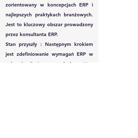
zorientowany w koncepcjach ERP i 
najlepszych praktykach branżowych. 
Jest to kluczowy obszar prowadzony 
przez konsultanta ERP.
Stan przyszły
 : Następnym krokiem 
jest zdefiniowanie wymagań ERP w 
celu określenia pewnych kryteriów, 
które powinno spełniać nowe 
oprogramowanie dla 
przedsiębiorstw, co jest określane 
poprzez dokładne mapowanie stanu 
przyszłego. Przyszły stan jest 
rozwinięciem stanu „To Be” firmy, ze 
znormalizowanymi procesami we 