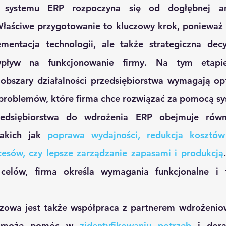
 systemu ERP rozpoczyna się od dogłębnej ana
Właściwe przygotowanie to kluczowy krok, ponieważ 
mentacja technologii, ale także strategiczna decy
pływ na funkcjonowanie firmy. Na tym etapie 
obszary działalności przedsiębiorstwa wymagają opty
 problemów, które firma chce rozwiązać za pomocą s
edsiębiorstwa do wdrożenia ERP obejmuje równie
akich jak 
poprawa wydajności, redukcja kosztów 
esów, czy lepsze zarządzanie zapasami i produkcją
 celów, firma określa wymagania funkcjonalne i t
zowa jest także współpraca z partnerem wdrożeniow
y może pomóc w 
zidentyfikowaniu potrzeb
 i dora